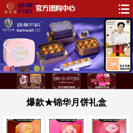
爆款★锦华月饼礼盒