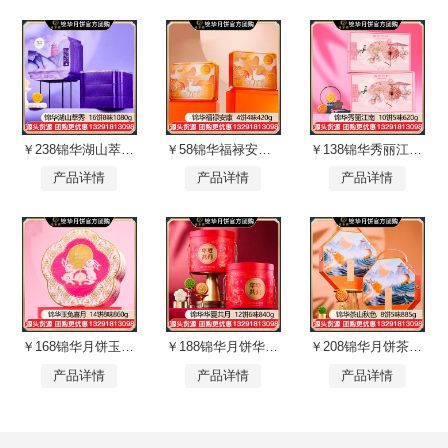
￥238锦华湖山萃秀月饼礼盒16饼8味1080g三层铁盒广式月饼苏式月饼港式流心奶黄月饼中秋礼盒锦华月饼官方网站团购【湖山萃秀】礼盒装1080g
￥58锦华福禄安康月饼礼盒4饼4味420g广式月饼苏式月饼港式流心奶黄月饼中秋礼盒锦华月饼旗舰店团购【福禄安康】礼盒装420g
￥138锦华秀丽江南月饼礼盒10饼5味620g广式月饼苏式月饼港式流心奶黄月饼中秋礼盒锦华月饼旗舰店团购【秀丽江南】礼盒装620g
产品详情
产品详情
产品详情
￥168锦华月饼玉兔喜月礼盒14饼8味860g双层铁盒广式月饼苏式月饼港式流心奶黄月饼中秋礼盒锦华食品官方官网旗舰店团购【玉兔喜月】礼盒装860g
￥188锦华月饼华夏共月礼盒12饼6味840g三层锦盒广式月饼苏式月饼港式流心奶黄月饼中秋礼盒锦华月饼旗舰店团购【华夏共月】礼盒装840g
￥208锦华月饼茶山秋色礼盒装8饼5味885g广式月饼苏式月饼港式流心奶黄月饼中秋礼盒锦华月饼旗舰店团购【茶山秋色】礼盒装885g
产品详情
产品详情
产品详情