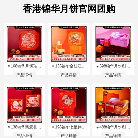
香港锦华月饼官网团购
￥108锦华月饼璀璨皓月礼盒9饼4味600g广式月饼苏式月饼港式流心奶黄月饼中秋礼盒锦华月饼旗舰店团购渠道【璀璨皓月】礼盒装600g
￥135锦华金桂江南糕点礼盒9糕18酥饼711g双层礼盒中式糕点网红零食休闲食品礼包锦华食品旗舰店团购【金桂江南】礼盒装711g
￥398锦华月饼815尊享装礼包22饼11味1360g三层礼盒广式月饼苏式月饼港式流心奶黄月饼中秋礼盒锦华月饼旗舰店团购渠道【815尊享装】礼盒装1360g
产品详情
产品详情
产品详情
￥138锦华臻意礼糕点礼盒9味糕饼酥750g双层礼盒中式糕点网红零食休闲食品礼包礼盒锦华食品旗舰店团购【臻意礼】礼盒装750g
￥198锦华七星伴月月饼礼盒8饼6味1020g广式月饼苏式月饼港式流心奶黄月饼中秋礼盒锦华月饼旗舰店团购【七星伴月】礼盒装1020g
￥488锦华月饼815尊贵装礼包18饼8味1860g双层礼盒广式月饼苏式月饼港式流心奶黄月饼中秋礼盒锦华月饼旗舰店团购【815尊贵装】礼盒装1860g
产品详情
产品详情
产品详情