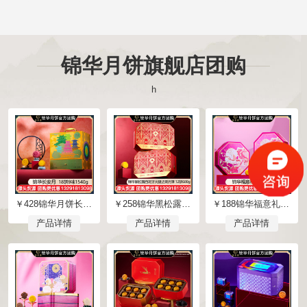
锦华月饼旗舰店团购
һ
￥428锦华月饼长安月礼盒18饼9味1540g三层礼盒广式月饼苏式月饼港式流心奶黄月饼中秋礼盒锦华食品官方团购【长安月】礼盒装1540g
￥258锦华黑松露西班牙火腿坚果月饼礼盒12饼600g双层礼盒广式月饼苏式月饼港式流心奶黄月饼中秋礼盒锦华食品旗舰店团购【黑松露西班牙火腿坚果月饼】礼盒装600g
￥188锦华福意礼糕点礼盒31糕酥饼900g双层礼盒中式糕点网红零食休闲食品礼包礼盒锦华食品旗舰店团购【福意礼】礼盒装900g
产品详情
产品详情
产品详情