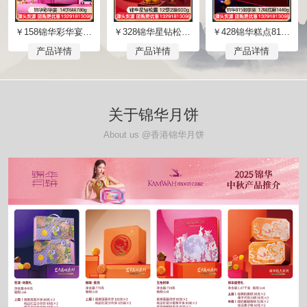
￥158锦华彩华宴月饼礼盒14饼6味780g双层礼盒广式月饼苏式月饼港式流心奶黄月饼中秋礼盒锦华月饼旗舰店团购【彩华宴】礼盒装780g
￥328锦华星钻松露月饼礼盒12饼2味600g双层礼盒广式月饼苏式月饼港式流心奶黄月饼中秋礼盒锦华月饼官方网站团购【星钻松露月饼】礼盒装600g
￥428锦华糕点815御享装礼包12味糕酥1440g三层礼盒中式糕点网红零食休闲食品礼包礼盒锦华食品旗舰店团购【815御享装】礼盒装1440g
产品详情
产品详情
产品详情
关于锦华月饼
About us @香港锦华月饼